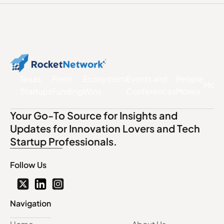
Texas
Fresh
Ecosystem
Events and
People
More
Startups
Funding
Wins
Conferences
Moves
Your Go-To Source for Insights and
Updates for Innovation Lovers and Tech
Startup Professionals.
Follow Us
Navigation