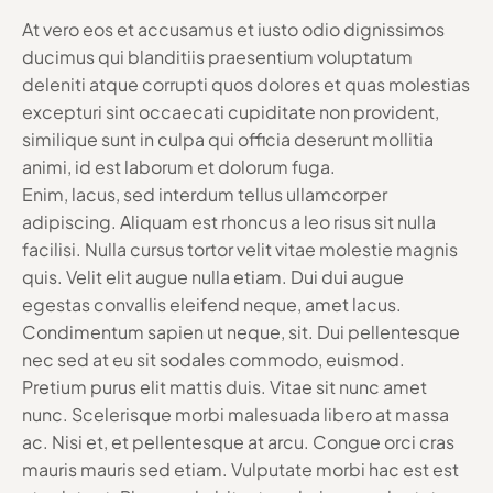
At vero eos et accusamus et iusto odio dignissimos
ducimus qui blanditiis praesentium voluptatum
deleniti atque corrupti quos dolores et quas molestias
excepturi sint occaecati cupiditate non provident,
similique sunt in culpa qui officia deserunt mollitia
animi, id est laborum et dolorum fuga.
Enim, lacus, sed interdum tellus ullamcorper
adipiscing. Aliquam est rhoncus a leo risus sit nulla
facilisi. Nulla cursus tortor velit vitae molestie magnis
quis. Velit elit augue nulla etiam. Dui dui augue
egestas convallis eleifend neque, amet lacus.
Condimentum sapien ut neque, sit. Dui pellentesque
nec sed at eu sit sodales commodo, euismod.
Pretium purus elit mattis duis. Vitae sit nunc amet
nunc. Scelerisque morbi malesuada libero at massa
ac. Nisi et, et pellentesque at arcu. Congue orci cras
mauris mauris sed etiam. Vulputate morbi hac est est